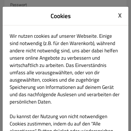
Passwort
X
Cookies
Passwortbestätigung
Wir nutzen cookies auf unserer Webseite. Einige
sind notwendig (z.B. für den Warenkorb), während
andere nicht notwendig sind, uns aber dabei helfen
Telefon
unsere online Angebote zu verbessern und
wirtschaftlich zu arbeiten. Das Einverständnis
Keine
umfass alle vorausgewählten, oder von dir
ausgewählten, cookies und die zugehörige
Haltet mich per E-Mail über Angebote auf dem Laufenden.
Speicherung von Informationen auf deinem Gerät
Indem Sie auf „Registrieren“ klicken, erklären Sie sich mit
und das nachfolgende Auslesen und verarbeiten der
den
Allgemeinen Geschäftsbedingungen
und
der
persönlichen Daten.
Datenschutzrichtlinie
dieser Website einverstanden.
Du kannst der Nutzung von nicht notwendigen
Registrieren
Cookies zustimmen, indem du auf den "Alle