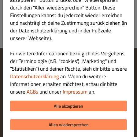
akzeptieren" Button drückst oder wiedersprichen
Anmeldung
durch den "Allen wiedersprechen" Button. Diese
Einstellungen kannst du jederzeit wieder erreichen
und nachträglich deine Zustimmung zurück ziehen (in
der Datenschutzerklärung und in der Fußzeile
unserer Webseite).
Für weitere Informationen bezülgich des Vorgehens,
der Terminologie (z.B. "cookies", "Marketing" und
Cookie-Einstellungen ändern
"Statistiken") und deiner Rechte, sieh dir bitte unsere
Kontaktiere uns
Datenschutzerklärung
an. Wenn du weitere
Datenschutzerklärung
Informationen erhalten möchtest, schau dir bitte
Allgemeine Geschäftsbedingungen
unsere
AGBs
und unser
Impressum
an.
Impressum
ZAHLUNGSARTEN BEI ABHOLUNG
Alle akzeptieren
Allen wiedersprechen
© 2026 Mustafa Demirs Gemüse Kebap