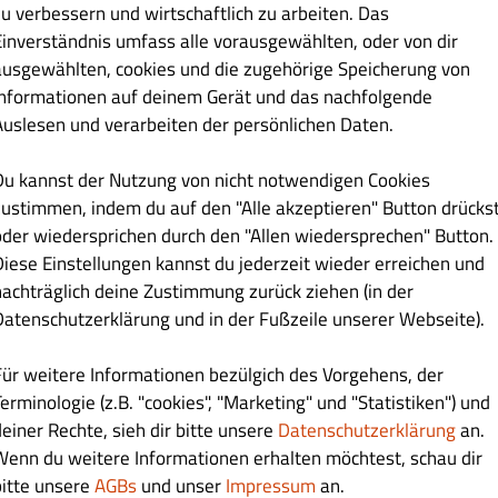
zu verbessern und wirtschaftlich zu arbeiten. Das
Einverständnis umfass alle vorausgewählten, oder von dir
ox Gerichte
Salat
Teller Gerichte
Pommes
Türkische Pizza
ausgewählten, cookies und die zugehörige Speicherung von
Informationen auf deinem Gerät und das nachfolgende
Auslesen und verarbeiten der persönlichen Daten.
Du kannst der Nutzung von nicht notwendigen Cookies
zustimmen, indem du auf den "Alle akzeptieren" Button drücks
oder wiedersprichen durch den "Allen wiedersprechen" Button.
Diese Einstellungen kannst du jederzeit wieder erreichen und
€ 5.50
nachträglich deine Zustimmung zurück ziehen (in der
Datenschutzerklärung und in der Fußzeile unserer Webseite).
Für weitere Informationen bezülgich des Vorgehens, der
erminologie (z.B. "cookies", "Marketing" und "Statistiken") und
deiner Rechte, sieh dir bitte unsere
Datenschutzerklärung
an.
€ 5.50
Wenn du weitere Informationen erhalten möchtest, schau dir
bitte unsere
AGBs
und unser
Impressum
an.