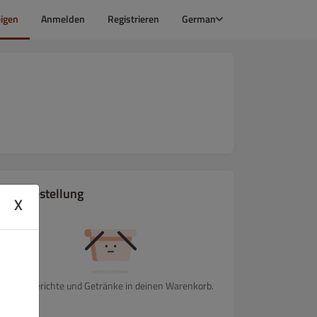
igen
Anmelden
Registrieren
German
Ihre Bestellung
X
Lege Gerichte und Getränke in deinen Warenkorb.