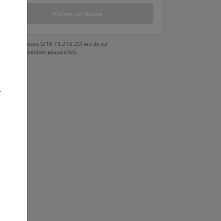
Weiter zur Kasse
Getränke
Veggie Gerichte
Ihre IP-Adresse (216.73.216.20) wurde zur
Betrugsprävention gespeichert.
t