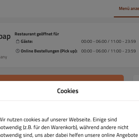
Menü anze
bap
Restaurant geöffnet für
Gäste:
00:00 - 06:00 / 11:00 - 23:59
Online Bestellungen (Pick up):
00:00 - 06:00 / 11:00 - 23:59
many
 täglichen
Cookies
holzeit wählen
Wir nutzen cookies auf unserer Webseite. Einige sind
notwendig (z.B. für den Warenkorb), während andere nicht
notwendig sind, uns aber dabei helfen unsere online Angebote