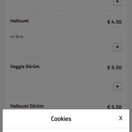
Halloumi
€ 4.50
im Brot
Veggie Dürüm
€ 5.50
Halloumi Dürüm
€ 5.50
X
Cookies