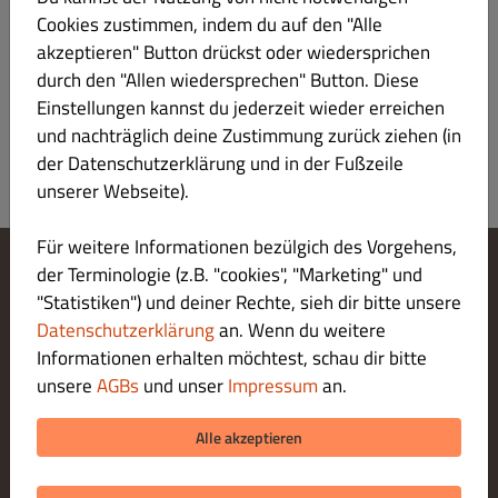
Wasser 0,2l
€ 1.50
Cookies zustimmen, indem du auf den "Alle
akzeptieren" Button drückst oder wiedersprichen
durch den "Allen wiedersprechen" Button. Diese
Einstellungen kannst du jederzeit wieder erreichen
und nachträglich deine Zustimmung zurück ziehen (in
der Datenschutzerklärung und in der Fußzeile
unserer Webseite).
Für weitere Informationen bezülgich des Vorgehens,
der Terminologie (z.B. "cookies", "Marketing" und
Cookie-Einstellungen ändern
"Statistiken") und deiner Rechte, sieh dir bitte unsere
Kontaktiere uns
Datenschutzerklärung
an. Wenn du weitere
Datenschutzerklärung
Informationen erhalten möchtest, schau dir bitte
Allgemeine Geschäftsbedingungen
unsere
AGBs
und unser
Impressum
an.
Impressum
ZAHLUNGSARTEN BEI ABHOLUNG
Alle akzeptieren