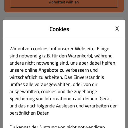
Abholzeit wählen
Menü
Öffnungszeiten
Info
X
Cookies
Getränke
Alles
Kebap Gerichte
Box Gerichte
Salat
Tel
Wir nutzen cookies auf unserer Webseite. Einige
sind notwendig (z.B. für den Warenkorb), während
Getränke
andere nicht notwendig sind, uns aber dabei helfen
unsere online Angebote zu verbessern und
wirtschaftlich zu arbeiten. Das Einverständnis
umfass alle vorausgewählten, oder von dir
ausgewählten, cookies und die zugehörige
Ayran 0,2l
€ 1.50
Speicherung von Informationen auf deinem Gerät
und das nachfolgende Auslesen und verarbeiten der
persönlichen Daten.
Du kannst der Nutzung von nicht notwendigen